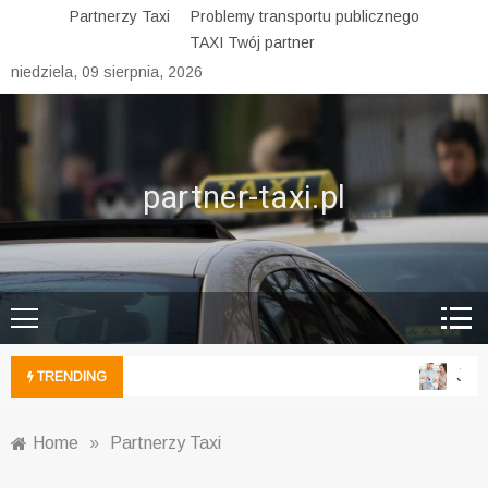
Skip
Partnerzy Taxi
Problemy transportu publicznego
to
TAXI Twój partner
content
niedziela, 09 sierpnia, 2026
partner-taxi.pl
Jak 
TRENDING
Home
»
Partnerzy Taxi